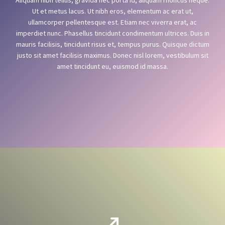
Aliquam nibh tellus, gravida nec porta id, aliquam rhoncus neque.
Ut et metus lacus. Ut nibh eros, elementum ac erat ut,
ullamcorper pellentesque est. Etiam nec viverra erat, ac
imperdiet nunc. Phasellus tincidunt condimentum ultrices. Duis in
mauris facilisis, tincidunt risus et, tempus purus. Quisque dictum
justo sit amet facilisis maximus. Donec nisl lorem, vestibulum sit
amet tincidunt eu, euismod id massa.