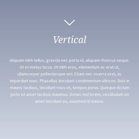
Vertical
Aliquam nibh tellus, gravida nec porta id, aliquam rhoncus neque.
Ut et metus lacus. Ut nibh eros, elementum ac erat ut,
ullamcorper pellentesque est. Etiam nec viverra erat, ac
imperdiet nunc. Phasellus tincidunt condimentum ultrices. Duis in
mauris facilisis, tincidunt risus et, tempus purus. Quisque dictum
justo sit amet facilisis maximus. Donec nisl lorem, vestibulum sit
amet tincidunt eu, euismod id massa.